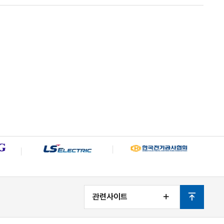
관련사이트
열
맨
기
위
로