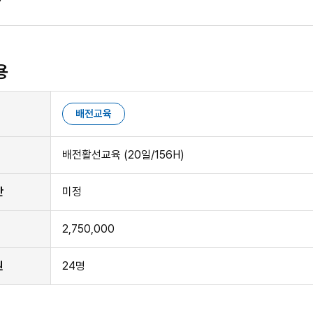
용
배전교육
배전활선교육 (20일/156H)
간
미정
2,750,000
원
24명