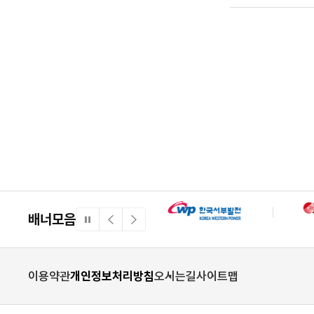
배너모음
일
이
다
시
전
음
정
배
배
지
너
너
이용약관
개인정보처리방침
오시는길
사이트맵