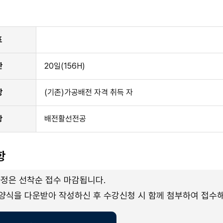
표
간
20일(156H)
상
(기존)가공배전 자격 취득 자
항
배전활선전공
항
과정은 선착순 접수 마감됩니다.
양식을 다운받아 작성하신 후 수강신청 시 함께 첨부하여 접수