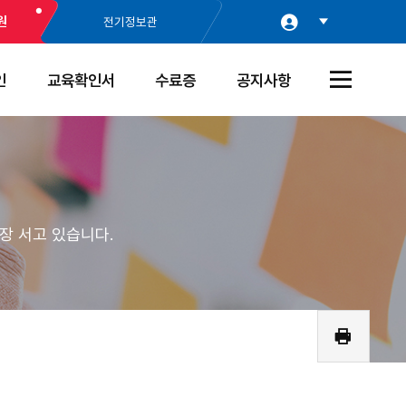
원
전기정보관
인
교육확인서
수료증
공지사항
전
체
메
뉴
열
기
장 서고 있습니다.
인
쇄