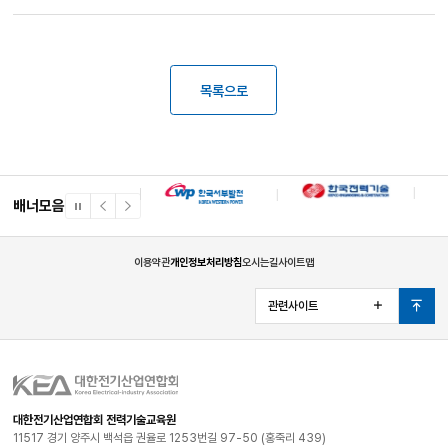
목록으로
배너모음
일
이
다
시
전
음
정
배
배
지
너
너
이용약관
개인정보처리방침
오시는길
사이트맵
관련사이트
열
맨
기
위
로
대한전기산업연합회 전력기술교육원
11517 경기 양주시 백석읍 권율로 1253번길 97-50 (홍죽리 439)