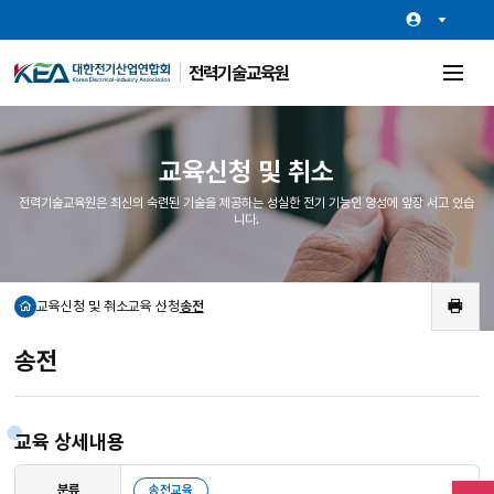
전력기술교육원
전
체
메
뉴
열
교육신청 및 취소
기
전력기술교육원은 최신의 숙련된 기술을 제공하는 성실한 전기 기능인 양성에 앞장 서고 있습
니다.
교육신청 및 취소
교육 신청
송전
홈
인
쇄
송전
교육 상세내용
분류
송전교육