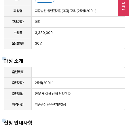
SITE
과정명
지중송전 일반전기원(3급) 교육 (25일/200H)
교육기간
미정
수강료
3,330,000
모집인원
30명
과정 소개
훈련목표
훈련기간
25일(200H)
훈련대상
만18세 이상 신체 건강한 자
자격사항
지중송전일반전기원3급
신청 안내사항