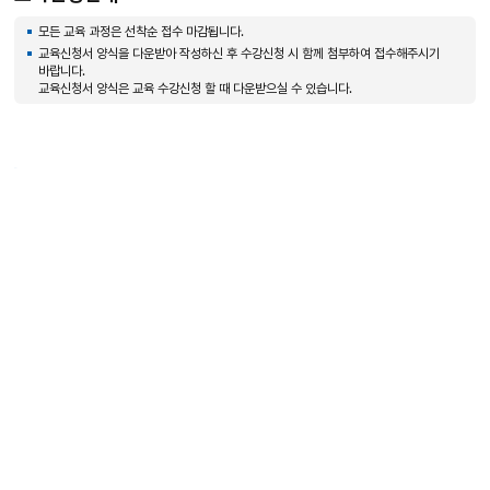
모든 교육 과정은 선착순 접수 마감됩니다.
교육신청서 양식을 다운받아 작성하신 후 수강신청 시 함께 첨부하여 접수해주시기
바랍니다.
교육신청서 양식은 교육 수강신청 할 때 다운받으실 수 있습니다.
교육신청
목
록
[2026] 개폐장치 필수기술 향상
변전교육
수강신청
-
번
호,
제
목,
작
처
이
1
다
끝
음
전
음
페
성
페
5
5
이
자,
이
페
페
지
등
지
이
이
록
지
지
일,
조
배너모음
회
일
이
다
수
시
전
음
정
정
배
배