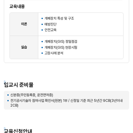
교육내용
개폐장치 특성 및 구조
이론
예방진단
안전교육
개폐장치(GIS) 정밀점검
실습
개폐장치(GIS) 현장시험
고장사례 분석
입교시 준비물
신분증(주민등록증, 운전면허증)
전기공사기술자 참여사업 확인서(원본) 1부 / 신청일 기준 최근 5년간 9CB(3년이내
2CB)
교육신청안내