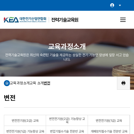
전력기술교육원
전
체
메
뉴
열
교육과정소개
기
전력기술교육원은 최신의 숙련된 기술을 제공하는 성실한 전기 기능인 양성에 앞장 서고 있습
니다.
교육과정소개
교육 소개
변전
홈
인
쇄
변전
변전전기원(2급) 기능향상 교
변전전기원(2급) 교육
변전전기원(1급) 교육
육
변전전기원(1급) 기능향상 교육
변압기필수기술 전문반 교육
개폐장치필수기술 전문반 교육