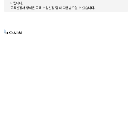
바랍니다.
교육신청서 양식은 교육 수강신청 할 때 다운받으실 수 있습니다.
교육신청
목
록
[2026] 변압기 필수기능 향상
변전교육
수강신청
-
번
호,
제
목,
작
처
이
1
다
끝
음
전
음
페
성
페
5
5
이
자,
이
페
페
지
등
지
이
이
록
지
지
일,
조
배너모음
회
일
이
다
수
시
전
음
정
정
배
배
보
지
너
너
이용약관
개인정보처리방침
오시는길
사이트맵
제
공