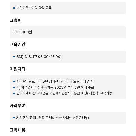
변압기필수기능 향상 교육
교육비
530,000원
교육기간
3일(1일 8시간 08:00~17:00)
지원자격
자격발급일로 부터 5년 경과전 1년부터 만료일 이내인 자
단, 자격평가 이전 취득자는 2023년 부터 3년 이내 수료
만 66세 이상 교육생은 국민체력인증서(2등급 이상) 제출 후 교육가능
자격부여
자격갱신(관리 : 관할 구역별 소속 사업소 변전운영부)
교육내용