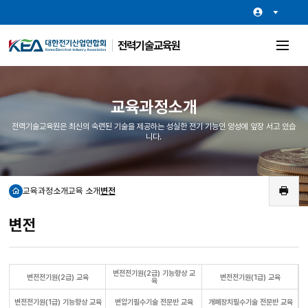
전력기술교육원
전
체
메
뉴
열
교육과정소개
기
전력기술교육원은 최신의 숙련된 기술을 제공하는 성실한 전기 기능인 양성에 앞장 서고 있습
니다.
교육과정소개
교육 소개
변전
홈
인
쇄
변전
변전전기원(2급) 기능향상 교
변전전기원(2급) 교육
변전전기원(1급) 교육
육
변전전기원(1급) 기능향상 교육
변압기필수기술 전문반 교육
개폐장치필수기술 전문반 교육