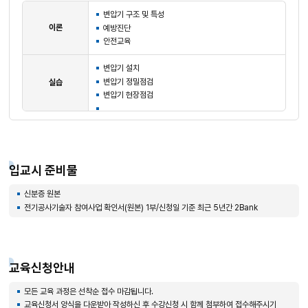
변압기 구조 및 특성
이론
예방진단
안전교육
변압기 설치
변압기 정밀점검
실습
변압기 현장점검
입교시 준비물
신분증 원본
전기공사기술자 참여사업 확인서(원본) 1부/신청일 기준 최근 5년간 2Bank
교육신청안내
모든 교육 과정은 선착순 접수 마감됩니다.
교육신청서 양식을 다운받아 작성하신 후 수강신청 시 함께 첨부하여 접수해주시기